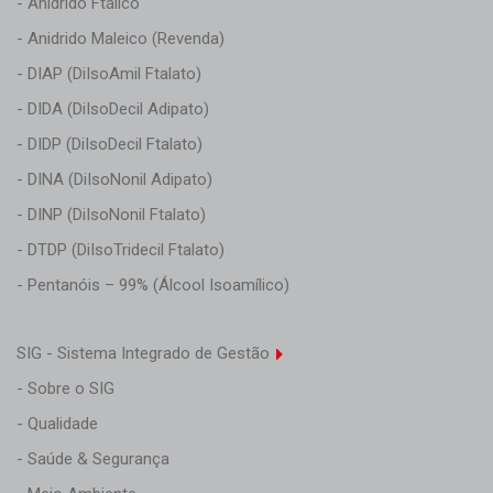
- Anidrido Ftálico
- Anidrido Maleico (Revenda)
- DIAP (DiIsoAmil Ftalato)
- DIDA (DiIsoDecil Adipato)
- DIDP (DiIsoDecil Ftalato)
- DINA (DiIsoNonil Adipato)
- DINP (DiIsoNonil Ftalato)
- DTDP (DiIsoTridecil Ftalato)
- Pentanóis – 99% (Álcool Isoamílico)
SIG - Sistema Integrado de Gestão
- Sobre o SIG
- Qualidade
- Saúde & Segurança