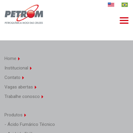
Home
Institucional
Contato
Vagas abertas
Trabalhe conosco
Produtos
- Ácido Fumárico Técnico